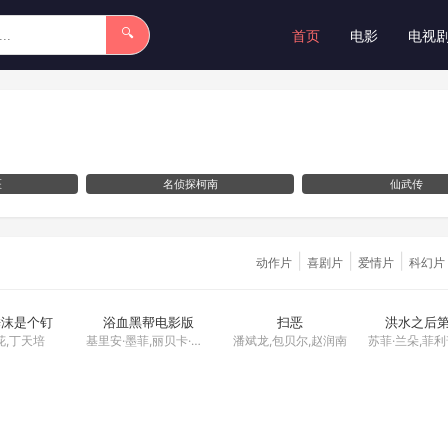
🔍
首页
电影
电视
医
名侦探柯南
仙武传
|
|
|
动作片
喜剧片
爱情片
科幻片
D国语
HD中字
HD国语
已完结
唾沫是个钉
浴血黑帮电影版
扫恶
洪水之后
花,丁天培
基里安·墨菲,丽贝卡·弗格森
潘斌龙,包贝尔,赵润南