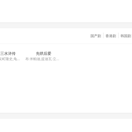
|
|
国产剧
香港剧
韩国剧
第06集
更新至第08集
谦三水浒传
先哄后爱
织田裕二,反町隆史,龟梨和也
布·米帕迪,提迪瓦·立帕拉赛
0260321
更新至第20260322