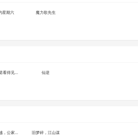
期
期
的星期六
魔力歌先生
完结
更新至第133集
魔术师库诺看得见一切
仙逆
完结
已完结
母女齐穿越，公家吃糠我炫肉
旧梦碎，江山谋