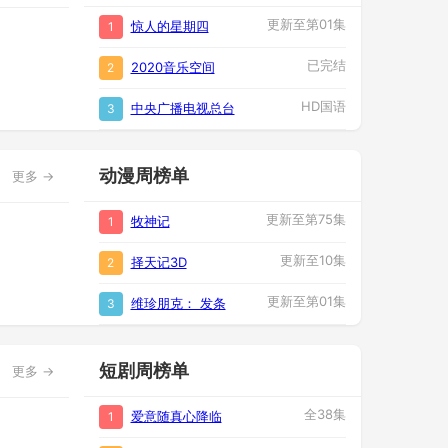
更新至第01集
惊人的星期四
1
已完结
2020音乐空间
2
HD国语
中央广播电视总台
3
动漫周榜单
更多 →
更新至第75集
牧神记
1
更新至10集
择天记3D
2
更新至第01集
维珍朋克： 发条
3
短剧周榜单
更多 →
全38集
爱意随真心降临
1