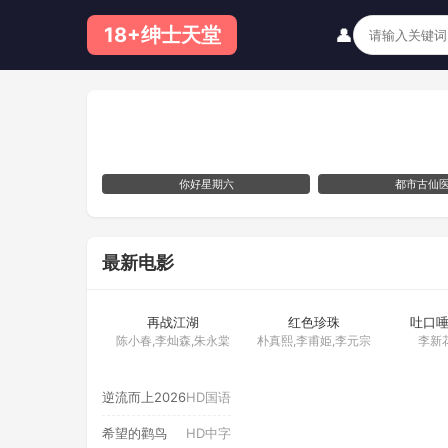
18+绅士天堂
👤
你好星期六
都市古仙
最新电影
全75集
更新至第17集
H
再战江湖
红色珍珠
吐口
陈小春,李灿森,朱永棠
朴真熙,李甫姫,李元宗
李新
逆流而上2026
HD国语
希望的鹳鸟
HD中字