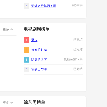
HD中字
浩劫之后其四：最
5
电视剧周榜单
更多 →
已完结
逐玉
1
已完结
好好的时光
2
更新至第12集
隐身的名字
3
已完结
我的山与海
4
综艺周榜单
更多 →