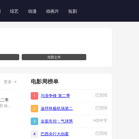
剧
综艺
动漫
动画片
短剧
光阴之外
电影周榜单
更多 →
已完结
与浪争锋 第二季
1
第二季
苏菲·兰朵,菲利普·格伦尼斯特
已完结
迪拜终极机场第二
2
HD中字
全面失控：气球男
3
已完结
巴西央行大劫案
4