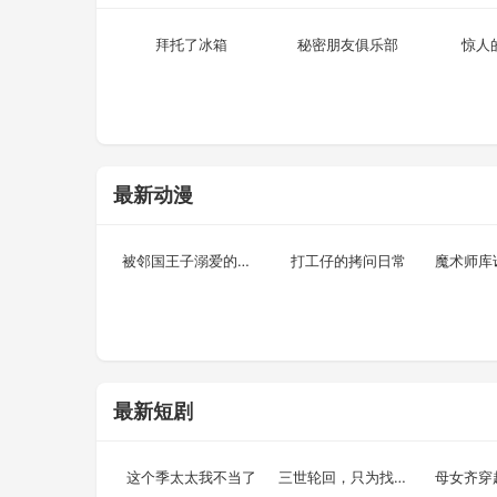
更新至第63集
更新至第08集
拜托了冰箱
秘密朋友俱乐部
惊人
最新动漫
更新至第11集
更新至第12集
已
被邻国王子溺爱的反派女主
打工仔的拷问日常
最新短剧
已完结
已完结
已
这个季太太我不当了
三世轮回，只为找到你