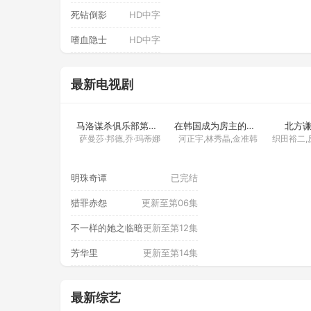
死钻倒影
HD中字
嗜血隐士
HD中字
最新电视剧
更新至第02集
更新至第04集
更新至
马洛谋杀俱乐部第三季
在韩国成为房主的方法
北方
萨曼莎·邦德,乔·玛蒂娜
河正宇,林秀晶,金准韩
明珠奇谭
已完结
猎罪赤怨
更新至第06集
不一样的她之临暗
更新至第12集
芳华里
更新至第14集
最新综艺
更新至第2