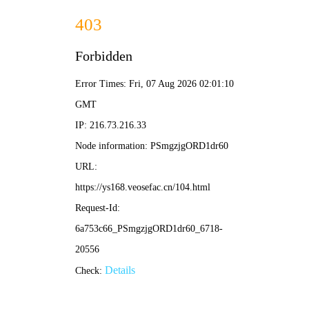
18+绅士天堂
👤
🔍
你好星期
都市古仙
名侦探柯
六
医
南
仙武传
光阴之外
|
|
|
最新电影
动作片
喜剧片
爱情片
科幻片
更多 →
更新至第17
全75集
集
HD国语
HD中字
再战江湖
红色珍珠
吐口唾沫是个钉
浴血黑帮电影版
陈小春,李灿森,朱永棠
朴真熙,李甫姫,李元宗
李新花,丁天培
基里安·墨菲,丽贝卡·弗格森
HD国语
已完结
扫恶
洪水之后第二季
潘斌龙,包贝尔,赵润南
苏菲·兰朵,菲利普·格伦尼斯特